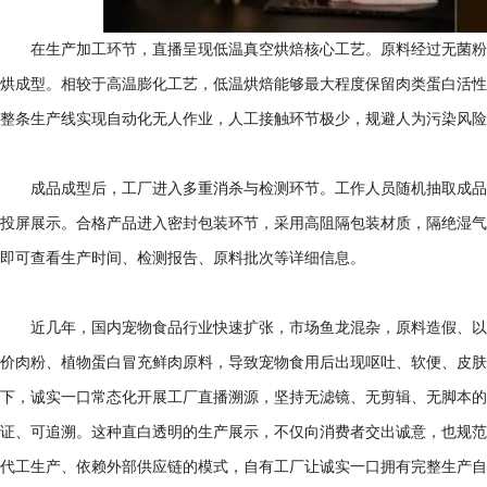
在生产加工环节，直播呈现低温真空烘焙核心工艺。原料经过无菌粉
烘成型。相较于高温膨化工艺，低温烘焙能够最大程度保留肉类蛋白活性
整条生产线实现自动化无人作业，人工接触环节极少，规避人为污染风险
成品成型后，工厂进入多重消杀与检测环节。工作人员随机抽取成品
投屏展示。合格产品进入密封包装环节，采用高阻隔包装材质，隔绝湿气
即可查看生产时间、检测报告、原料批次等详细信息。
近几年，国内宠物食品行业快速扩张，市场鱼龙混杂，原料造假、以
价肉粉、植物蛋白冒充鲜肉原料，导致宠物食用后出现呕吐、软便、皮肤
下，诚实一口常态化开展工厂直播溯源，坚持无滤镜、无剪辑、无脚本的
证、可追溯。这种直白透明的生产展示，不仅向消费者交出诚意，也规范
代工生产、依赖外部供应链的模式，自有工厂让诚实一口拥有完整生产自