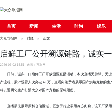
首页
新闻
生活
时尚
娱乐
大众导报网
社会
财经
国际
正文
母婴
启鲜工厂公开溯源链路，诚实一
2026-06-02 15:51 来源： 互联网
日前，诚实一口启鲜工厂开放溯源直播活动，本次直播无剪辑、无滤
产流程，累计观看人次突破320万，直观向消费者展示国产烘焙宠粮的
粹以透明化生产打消大众对国产宠粮的原料顾虑。
直播最先展示原料仓储区域，区别于行业常用冷冻肉粉，该工厂采用