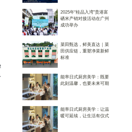
2025年“桂品入湾”贵港富
硒米产销对接活动在广州
成功举办
菜田甄选，鲜美直达｜菜
田供应链，重塑净菜新鲜
标准
津
多
能率日式厨房美学：既要
此刻温馨，也要未来可期
能率日式厨房美学：让温
暖可延续，让生活有仪式