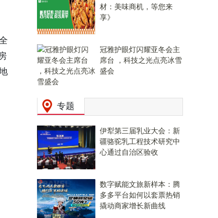
材：美味商机，等您来
享》
全
冠雅护眼灯闪耀亚冬会主
房
席台 ，科技之光点亮冰雪
地
盛会
专题
伊犁第三届乳业大会：新
疆骆驼乳工程技术研究中
心通过自治区验收
数字赋能文旅新样本：腾
多多平台如何以套票热销
撬动商家增长新曲线