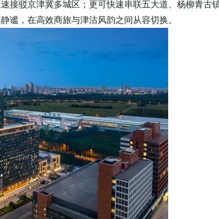
速接驳京津冀多城区；更可快速串联五大道、杨柳青古
然静谧，在高效商旅与津沽风韵之间从容切换。