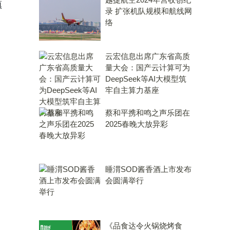
镇
录 扩张机队规模和航线网
络
云宏信息出席广东省高质
量大会：国产云计算可为
DeepSeek等AI大模型筑
牢自主算力基座
蔡和平携和鸣之声乐团在
2025春晚大放异彩
睡渭SOD酱香酒上市发布
会圆满举行
《品食达令火锅烧烤食