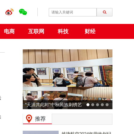
电商
互联网
科技
财经
标
动力火车 × 广州草莓音乐节
预热：拒绝压力，和Z时代一
养
推荐
起现场「干翻老板」！
。
越捷航空2024年营收创纪