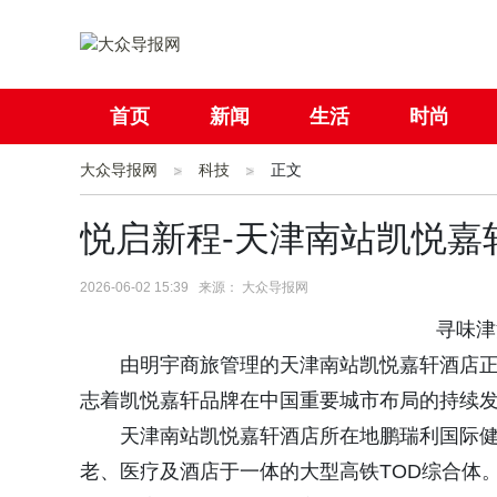
首页
新闻
生活
时尚
大众导报网
社会
科技
国际
正文
母婴
悦启新程-天津南站凯悦嘉
2026-06-02 15:39 来源： 大众导报网
寻味津沽
由明宇商旅管理的天津南站凯悦嘉轩酒店正
志着凯悦嘉轩品牌在中国重要城市布局的持续
天津南站凯悦嘉轩酒店所在地鹏瑞利国际健
老、医疗及酒店于一体的大型高铁TOD综合体