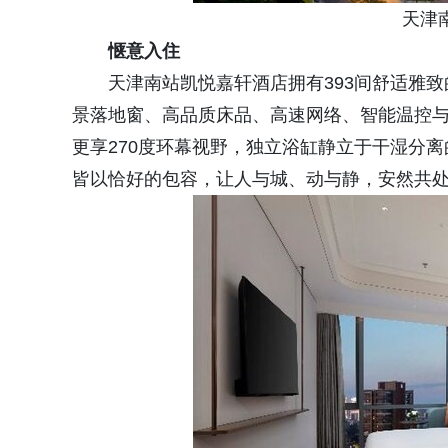
天津南
惬意入住
天津南站凯悦嘉轩酒店拥有393间舒适雅致
景落地窗、高品质床品、高速网络、智能温控与
更享270度环幕视野，独立浴缸静立于干湿分
皆以恰好的包容，让人与城、动与静，安然共