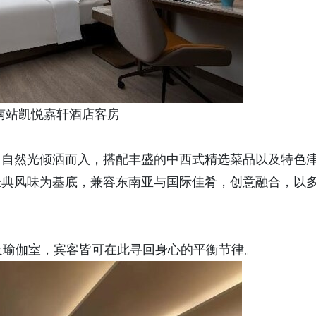
站凯悦嘉轩酒店客房
自然光倾洒而入，搭配丰盛的中西式精选菜品以及特色
经典风味为基底，兼容东南亚与国际佳肴，创意融合，以
瑜伽室，宾客皆可在此寻回身心的平衡节律。