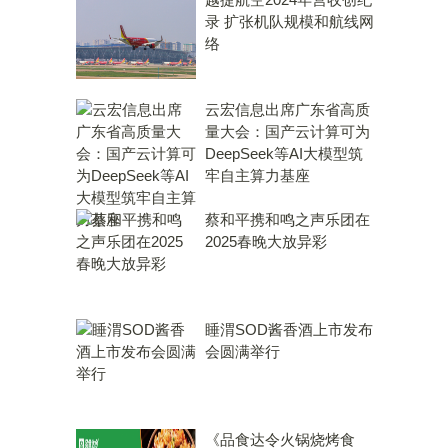
录 扩张机队规模和航线网
络
云宏信息出席广东省高质
量大会：国产云计算可为
DeepSeek等AI大模型筑
牢自主算力基座
蔡和平携和鸣之声乐团在
2025春晚大放异彩
睡渭SOD酱香酒上市发布
会圆满举行
《品食达令火锅烧烤食