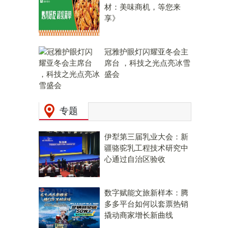
材：美味商机，等您来
享》
冠雅护眼灯闪耀亚冬会主
席台 ，科技之光点亮冰雪
盛会
专题
伊犁第三届乳业大会：新
疆骆驼乳工程技术研究中
心通过自治区验收
数字赋能文旅新样本：腾
多多平台如何以套票热销
撬动商家增长新曲线