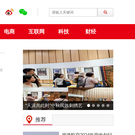
电商
互联网
科技
财经
不
“天涯共此时”中秋民族刺绣艺
术特展 在大阪世博会中国馆
推荐
成功举行
越捷航空2024年营收创纪