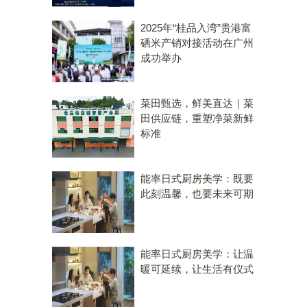
2025年“桂品入湾”贵港富
硒米产销对接活动在广州
成功举办
菜田甄选，鲜美直达｜菜
田供应链，重塑净菜新鲜
标准
能率日式厨房美学：既要
此刻温馨，也要未来可期
能率日式厨房美学：让温
暖可延续，让生活有仪式