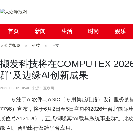
首页
新闻
生活
时尚
娱乐
大众导报网
社会
科技
国际
正文
母婴
撷发科技将在COMPUTEX 20
群"及边缘AI创新成果
2026-06-02 10:40 来源： 互联网
专注于AI软件与ASIC（专用集成电路）设计服务的撷
7796）宣布，将于6月2日至5日举办的2026年台北国际电
展位号A1215a），正式揭晓其"AI载具系统事业群"。此次参
缘 AI、智能出行及跨平台应用。