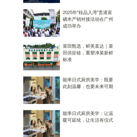
2025年“桂品入湾”贵港富
硒米产销对接活动在广州
成功举办
菜田甄选，鲜美直达｜菜
田供应链，重塑净菜新鲜
标准
能率日式厨房美学：既要
此刻温馨，也要未来可期
能率日式厨房美学：让温
暖可延续，让生活有仪式