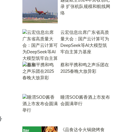
录 扩张机队规模和航线网
络
云宏信息出席广东省高质
量大会：国产云计算可为
DeepSeek等AI大模型筑
牢自主算力基座
蔡和平携和鸣之声乐团在
2025春晚大放异彩
睡渭SOD酱香酒上市发布
会圆满举行
务
，
《品食达令火锅烧烤食