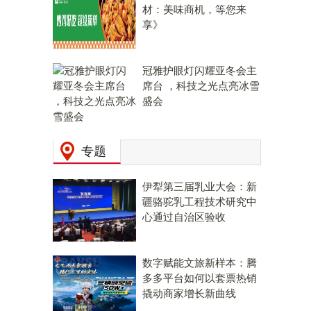
材：美味商机，等您来
享》
冠雅护眼灯闪耀亚冬会主
席台 ，科技之光点亮冰雪
盛会
专题
伊犁第三届乳业大会：新
疆骆驼乳工程技术研究中
心通过自治区验收
数字赋能文旅新样本：腾
多多平台如何以套票热销
撬动商家增长新曲线