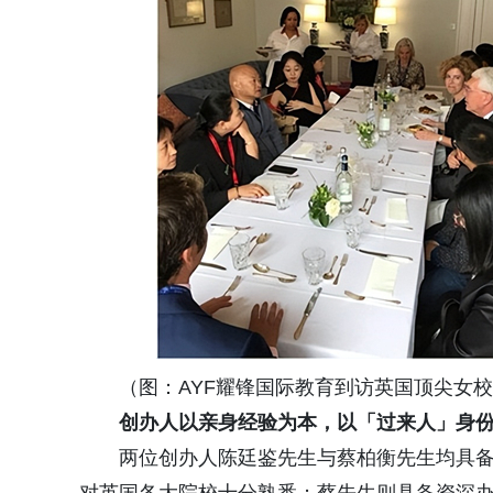
（图：AYF耀锋国际教育到访英国顶尖女校Badm
创办人以亲身经验为本，以「过来人」身
两位创办人陈廷鉴先生与蔡柏衡先生均具