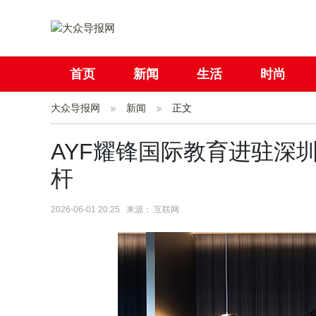
首页
新闻
生活
时尚
大众导报网
社会
新闻
国际
正文
母婴
AYF耀锋国际教育进驻深
杆
2026-06-01 20:25 来源： 互联网