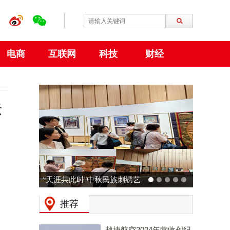
电商
互联网
科技
财经
标
动力火车 × 广州草莓音乐节
预热：拒绝压力，和Z时代一
推荐
起现场「干翻老板」！
越捷航空2024年营收创纪