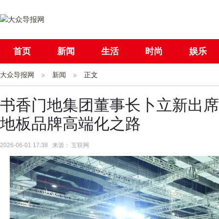
首页
新闻
生活
时尚
娱乐
大众导报网
社会
新闻
国际
正文
母婴
书香门地集团董事长卜立新出席2
地板品牌高端化之路
2026-06-01 17:38 来源： 互联网