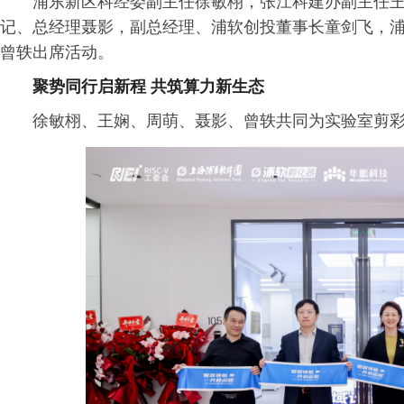
浦东新区科经委副主任徐敏栩，张江科建办副主任王娴
记、总经理聂影，副总经理、浦软创投董事长童剑飞，浦
曾轶出席活动。
聚势同行启新程 共筑算力新生态
徐敏栩、王娴、周萌、聂影、曾轶共同为实验室剪彩