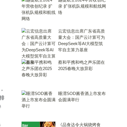
录 扩张机队规模和航线网
络
云宏信息出席广东省高质
量大会：国产云计算可为
DeepSeek等AI大模型筑
牢自主算力基座
蔡和平携和鸣之声乐团在
2025春晚大放异彩
，
睡渭SOD酱香酒上市发布
排
会圆满举行
持
是
《品食达令火锅烧烤食