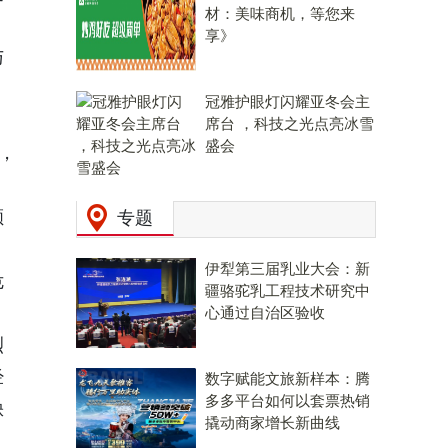
材：美味商机，等您来
享》
与
冠雅护眼灯闪耀亚冬会主
席台 ，科技之光点亮冰雪
盛会
，
顺
专题
伊犁第三届乳业大会：新
危
疆骆驼乳工程技术研究中
心通过自治区验收
烈
经
数字赋能文旅新样本：腾
多多平台如何以套票热销
缺
撬动商家增长新曲线