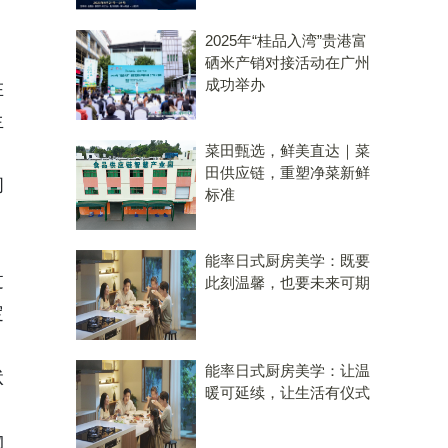
2025年“桂品入湾”贵港富
硒米产销对接活动在广州
成功举办
在
生
菜田甄选，鲜美直达｜菜
田供应链，重塑净菜新鲜
问
标准
，
能率日式厨房美学：既要
过
此刻温馨，也要未来可期
定
能率日式厨房美学：让温
状
暖可延续，让生活有仪式
物