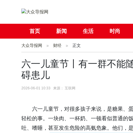
首页
新闻
生活
时尚
大众导报网
社会
财经
国际
正文
母婴
六一儿童节丨有一群不能
碍患儿
2026-06-01 10:33 来源： 互联网
六一儿童节，对很多孩子来说，是糖果、
轻松的事。一块肉、一杯奶、一顿看似普通的
吐、嗜睡，甚至发生危险的高氨危象。他们，是