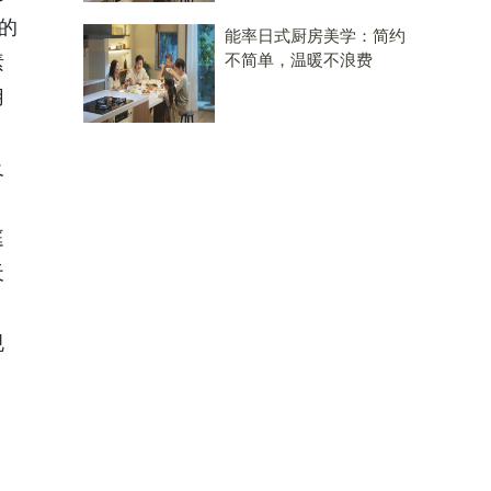
的
能率日式厨房美学：简约
不简单，温暖不浪费
素
用
及
庭
天
规