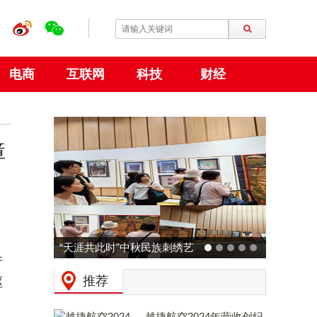
电商
互联网
科技
财经
障
“天涯共此时”中秋民族刺绣艺
动力火车
件
术特展 在大阪世博会中国馆
预热：拒
推荐
呕
成功举行
起现场
越捷航空2024年营收创纪