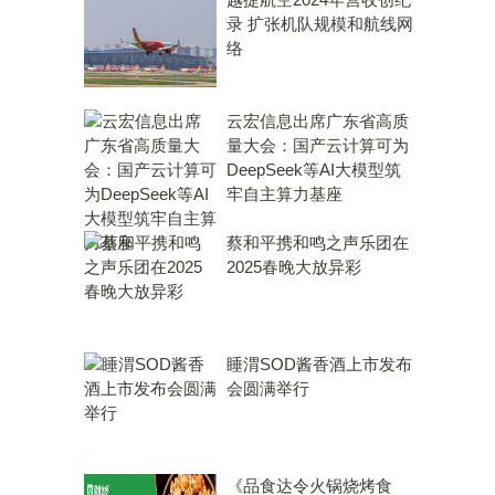
录 扩张机队规模和航线网
络
云宏信息出席广东省高质
量大会：国产云计算可为
DeepSeek等AI大模型筑
牢自主算力基座
蔡和平携和鸣之声乐团在
2025春晚大放异彩
睡渭SOD酱香酒上市发布
会圆满举行
《品食达令火锅烧烤食