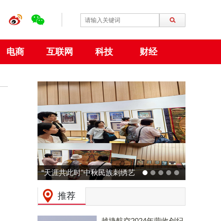
电商
互联网
科技
财经
动力火车 × 广州草莓音乐节
预热：拒绝压力，和Z时代一
推荐
起现场「干翻老板」！
越捷航空2024年营收创纪