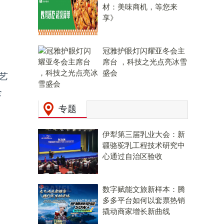
材：美味商机，等您来
享》
冠雅护眼灯闪耀亚冬会主
席台 ，科技之光点亮冰雪
盛会
艺
全
专题
伊犁第三届乳业大会：新
疆骆驼乳工程技术研究中
心通过自治区验收
数字赋能文旅新样本：腾
多多平台如何以套票热销
撬动商家增长新曲线