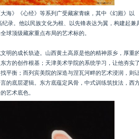
《大海》《心经》等系列广受藏家青睐，其中《幻殿》以
卖最高纪录。他以民族文化为根、以先锋表达为翼，构建起兼
为全球顶级藏家重点布局的艺术标的。
域文明的成长轨迹。山西黄土高原是他的精神原乡，厚重
根东方的创作根基；天津美术学院的系统学习，让他夯实
寻找平衡；而列宾美院的深造与涅瓦河畔的艺术浸润，则
语言的底层逻辑。东方底蕴定风骨，中式训练筑技法，西
今的艺术底色。