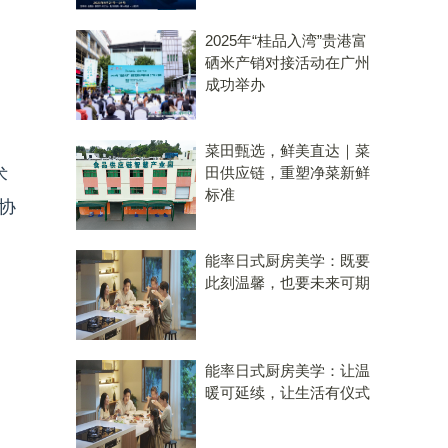
2025年“桂品入湾”贵港富
硒米产销对接活动在广州
成功举办
菜田甄选，鲜美直达｜菜
田供应链，重塑净菜新鲜
术
标准
协
能率日式厨房美学：既要
此刻温馨，也要未来可期
能率日式厨房美学：让温
暖可延续，让生活有仪式