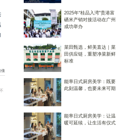
。
2025年“桂品入湾”贵港富
亲
硒米产销对接活动在广州
温
成功举办
的
菜田甄选，鲜美直达｜菜
田供应链，重塑净菜新鲜
标准
佳佳
能率日式厨房美学：既要
此刻温馨，也要未来可期
不
能率日式厨房美学：让温
暖可延续，让生活有仪式