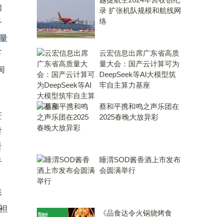
的
录 扩张机队规模和航线网
络
千
量
下
云宏信息出席广东省高质
量大会：国产云计算可为
甸
DeepSeek等AI大模型筑
牢自主算力基座
蔡和平携和鸣之声乐团在
茫
2025春晚大放异彩
对
看
睡渭SOD酱香酒上市发布
于
会圆满举行
影
袒
《品食达令火锅烧烤食