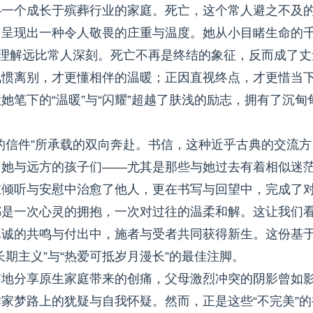
—一个成长于殡葬行业的家庭。死亡，这个常人避之不及
，呈现出一种令人敬畏的庄重与温度。她从小目睹生命的
的理解远比常人深刻。死亡不再是终结的象征，反而成了丈
见惯离别，才更懂相伴的温暖；正因直视终点，才更惜当
笔下的“温暖”与“闪耀”超越了肤浅的励志，拥有了沉甸
的信件”所承载的双向奔赴。书信，这种近乎古典的交流方
。她与远方的孩子们——尤其是那些与她过去有着相似迷
在倾听与安慰中治愈了他人，更在书写与回望中，完成了
都是一次心灵的拥抱，一次对过往的温柔和解。这让我们
真诚的共鸣与付出中，施者与受者共同获得新生。这份基
期主义”与“热爱可抵岁月漫长”的最佳注脚。
讳地分享原生家庭带来的创痛，父母激烈冲突的阴影曾如
家梦路上的犹疑与自我怀疑。然而，正是这些“不完美”的