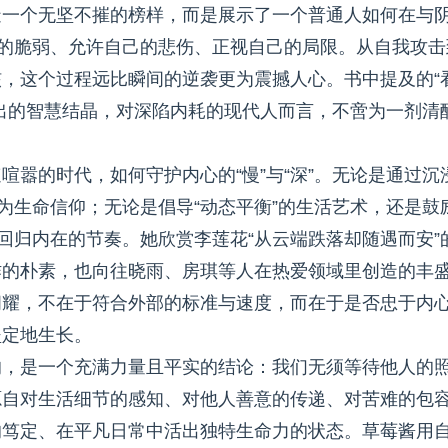
造一个无坚不摧的榜样，而是展示了一个普通人如何在与
己的脆弱、允许自己的悲伤、正视自己的局限。从自我攻击
，这个过程远比瞬间的逆袭更为震撼人心。书中提及的“
出的智慧结晶，对深陷内耗的现代人而言，不啻为一剂清
嚣的时代，如何守护内心的“慢”与“深”。无论是通过沉
为生命信仰；无论是倡导“动态平衡”的生活艺术，还是鼓
回归内在的节奏。她欣赏李莲花“从云端跌落却随遇而安”
作的朴素，也向往晓雨、房琪等人在热爱领域里创造的丰
闪耀，不在于符合外部的标准与速度，而在于是否忠于内
坚定地生长。
的，是一个充满力量且平实的结论：我们无须等待他人的
源自对生活细节的感知、对他人善意的传递、对苦难的包
的笃定、在平凡日常中活出独特生命力的状态。草莓酱用