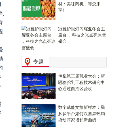
阴
材：美味商机，等您来
享》
到
看
冠雅护眼灯闪耀亚冬会主
醒
席台 ，科技之光点亮冰雪
盛会
浸
励
专题
的
伊犁第三届乳业大会：新
盛
疆骆驼乳工程技术研究中
心
心通过自治区验收
照
数字赋能文旅新样本：腾
容
多多平台如何以套票热销
撬动商家增长新曲线
自