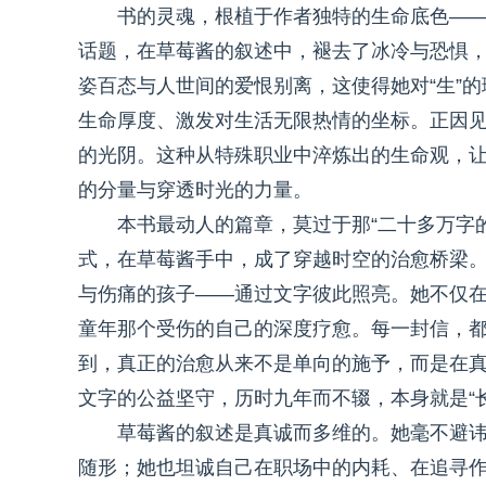
书的灵魂，根植于作者独特的生命底色—
话题，在草莓酱的叙述中，褪去了冰冷与恐惧
姿百态与人世间的爱恨别离，这使得她对“生”
生命厚度、激发对生活无限热情的坐标。正因
的光阴。这种从特殊职业中淬炼出的生命观，让她
的分量与穿透时光的力量。
本书最动人的篇章，莫过于那“二十多万字
式，在草莓酱手中，成了穿越时空的治愈桥梁
与伤痛的孩子——通过文字彼此照亮。她不仅
童年那个受伤的自己的深度疗愈。每一封信，
到，真正的治愈从来不是单向的施予，而是在
文字的公益坚守，历时九年而不辍，本身就是“长
草莓酱的叙述是真诚而多维的。她毫不避
随形；她也坦诚自己在职场中的内耗、在追寻作