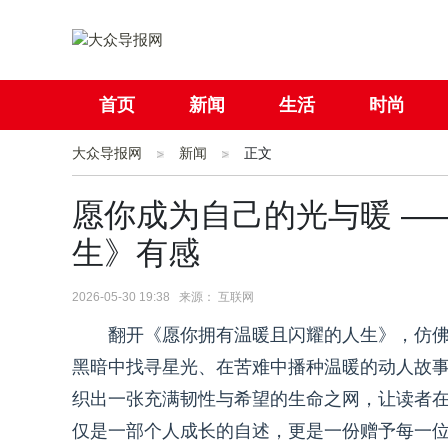
首页
新闻
生活
时尚
大众导报网
社会
新闻
国际
正文
母婴
愿你成为自己的光与暖 —
生》有感
2026-05-30 19:38 来源： 互联网
翻开《愿你拥有温暖且闪耀的人生》，仿
黑暗中找寻星光、在苦难中播种温暖的动人故
织出一张充满韧性与希望的生命之网，让读者
仅是一部个人成长的自述，更是一份赠予每一位读