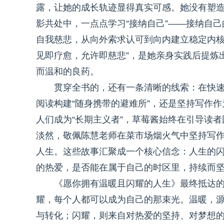
露，让她的成长轨迹显得真实可感。她没有塑
影共处中，一点点学习“接纳自己”——接纳自
自我慈悲，从向外索求认可到向内建立稳定内核
见即疗愈，允许即慈悲”，是她亲身实践后提炼
而温和的良药。
贯穿全书的，还有一条清晰的线索：在快速喧
阅读构建“随身携带的避难所”，还是坚持写作作
人们成为“长期主义者”，草莓酱始终在引导读者
淡然，敬佩陈慧老师在菜市场烟火气中坚持写
人生。这些故事汇聚成一个核心信念：人生的
的热爱，是否能在属于自己的时区里，持续而
《愿你拥有温暖且闪耀的人生》最终抵达
耀，每个人都可以成为自己的那束光。温暖，
与转化；闪耀，则来自对热爱的坚持、对梦想