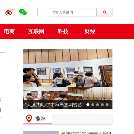
电商
互联网
科技
财经
在
“天涯共此时”中秋民族刺绣艺
编
术特展 在大阪世博会中国馆
推荐
不
成功举行
越捷航空2024年营收创纪