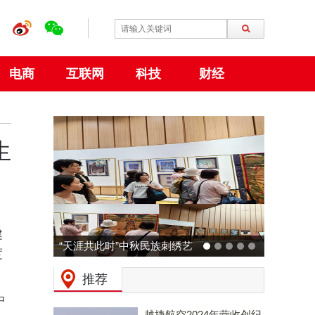
电商
互联网
科技
财经
生
健
动力火车 × 广州草莓音乐节
度
预热：拒绝压力，和Z时代一
推荐
起现场「干翻老板」！
中
越捷航空2024年营收创纪