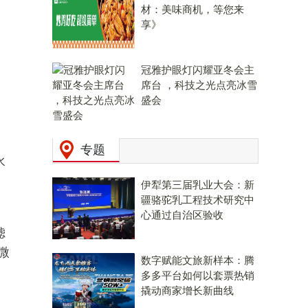
材：美味商机，等您来
享》
冠雅护眼灯闪耀亚冬会主
席台 ，科技之光点亮冰雪
盛会
专题
水
伊犁第三届乳业大会：新
疆骆驼乳工程技术研究中
心通过自治区验收
滤
微
数字赋能文旅新样本：腾
多多平台如何以套票热销
撬动商家增长新曲线