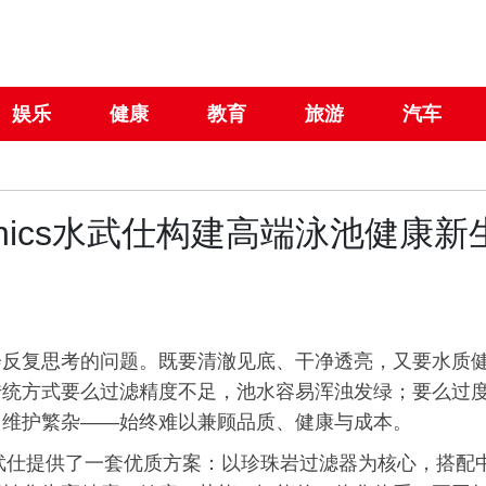
娱乐
健康
教育
旅游
汽车
rnics水武仕构建高端泳池健康新
会反复思考的问题。既要清澈见底、干净透亮，又要水质
“天涯共此时”中秋民族刺绣艺
传统方式要么过滤精度不足，池水容易浑浊发绿；要么过
术特展 在大阪世博会中国馆
、维护繁杂——始终难以兼顾品质、健康与成本。
成功举行
s水武仕提供了一套优质方案：以珍珠岩过滤器为核心，搭配