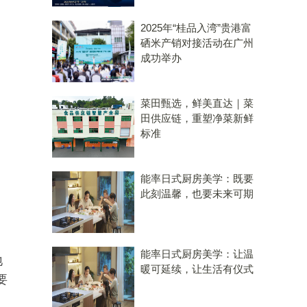
2025年“桂品入湾”贵港富
硒米产销对接活动在广州
成功举办
菜田甄选，鲜美直达｜菜
田供应链，重塑净菜新鲜
标准
能率日式厨房美学：既要
此刻温馨，也要未来可期
，
能率日式厨房美学：让温
地
暖可延续，让生活有仪式
要