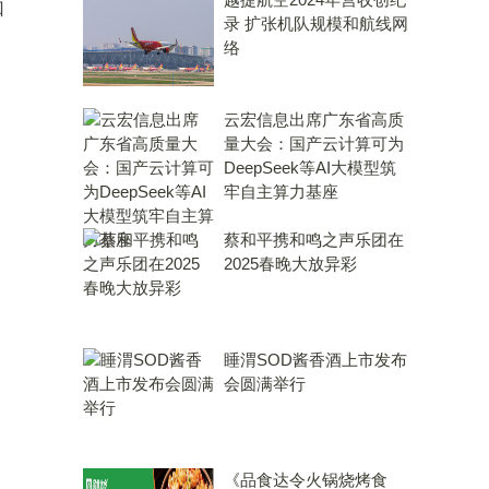
如
录 扩张机队规模和航线网
络
云宏信息出席广东省高质
量大会：国产云计算可为
DeepSeek等AI大模型筑
牢自主算力基座
蔡和平携和鸣之声乐团在
2025春晚大放异彩
睡渭SOD酱香酒上市发布
会圆满举行
《品食达令火锅烧烤食