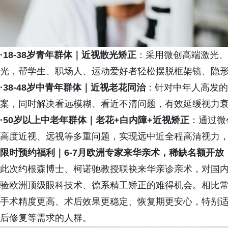
·
18-38岁青年群体｜近视散光矫正
：采用微创高端激光、
光，帮学生、职场人、运动爱好者轻松摆脱框架镜、隐
·
38-48岁中青年群体｜近视老花同治
：针对中年人高发的
案，同时解决看远模糊、看近不清问题，有效延缓视力
·
50岁以上中老年群体｜老花+白内障+近视矫正
：通过微
高度近视、远视等多重问题，实现远中近全程高清视力
限时预约福利｜6-7月欧洲
专家
来华亲术，稀缺名额开放
此次约根森博士、柯诺驰教授联袂来华亲诊亲术，对国
验欧洲顶级眼科技术、德系精工矫正的难得机会。相比
手术精度更高、术后效果更稳定、恢复期更安心，特别
后修复等需求的人群。