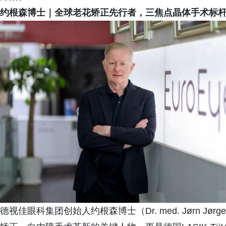
约根森博士｜全球老花矫正先行者，三焦点晶体手术标
德视佳眼科集团创始人约根森博士（Dr. med. Jørn J