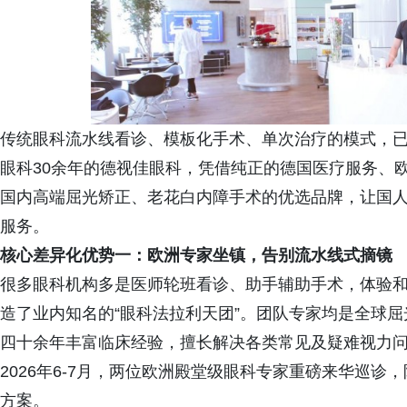
传统眼科流水线看诊、模板化手术、单次治疗的模式，
眼科30余年的德视佳眼科，凭借纯正的德国医疗服务、
国内高端屈光矫正、老花白内障手术的优选品牌，让国
服务。
核心差异化优势一：欧洲
专家坐镇
，告别流水线式
摘镜
很多眼科机构多是医师轮班看诊、助手辅助手术，体验
造了业内知名的“眼科法拉利天团”。团队专家均是全球
四十余年丰富临床经验，擅长解决各类常见及疑难视力
2026年6-7月，两位欧洲殿堂级眼科专家重磅来华巡
方案。