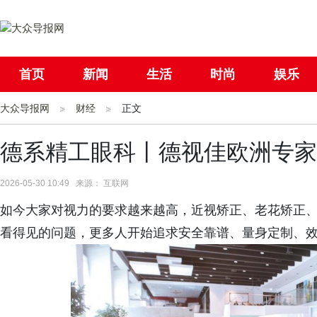
首页
新闻
生活
时尚
娱乐
大众导报网
社会
财经
国际
正文
母婴
德系精工眼科丨德视佳欧洲专家
2026-05-30 10:49 来源： 互联网
如今大家对视力的要求越来越高，近视矫正、老花矫正
看得见的问题，更多人开始追求安全靠谱、量身定制、