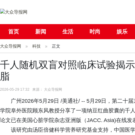
首页
新闻
生活
时尚
娱乐
大众导报网
社会
科技
国际
正文
母婴
千人随机双盲对照临床试验揭示
脂
2026-05-29 17:32 来源： 大众导报网
广州2026年5月29日 /美通社/ -- 5月29日
学院阜外医院顾东风教授分享了一项纳豆红曲胶囊的千
论文已在美国心脏学院杂志亚洲版（JACC. Asia)在线发
该研究由汤臣倍健科学营养研究基金支持，中国医