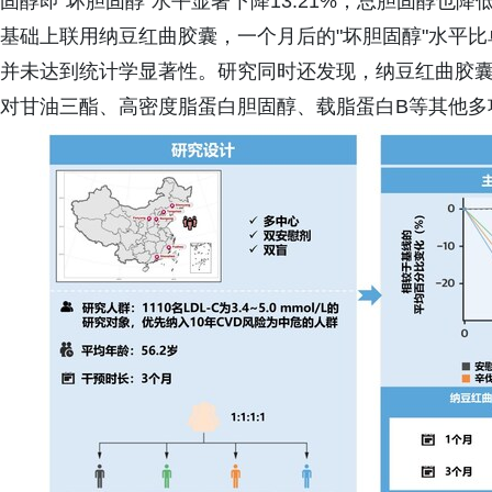
固醇即"坏胆固醇"水平显著下降13.21%，总胆固醇也降
基础上联用纳豆红曲胶囊，一个月后的"坏胆固醇"水平比单
并未达到统计学显著性。研究同时还发现，纳豆红曲胶
对甘油三酯、高密度脂蛋白胆固醇、载脂蛋白B等其他多