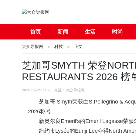
首页
新闻
生活
时尚
大众导报网
社会
科技
国际
正文
母婴
芝加哥SMYTH 荣登NORTH A
RESTAURANTS 2026 榜
2026-05-29 17:28 来源： 大众导报网
芝加哥 Smyth荣获由S.Pellegrino & Acqua
2026称号
新奥尔良Emeril's的Emeril Lagasse荣获Se
纽约市Lysée的Eunji Lee夺得North Ameri