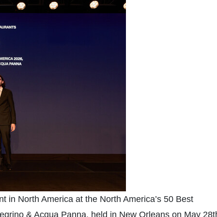
 in North America at the North America’s 50 Best
egrino & Acqua Panna, held in New Orleans on May 28t