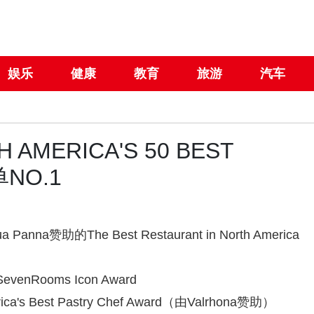
娱乐
健康
教育
旅游
汽车
MERICA'S 50 BEST
单NO.1
 Panna赞助的The Best Restaurant in North America
venRooms Icon Award
ca's Best Pastry Chef Award（由Valrhona赞助）