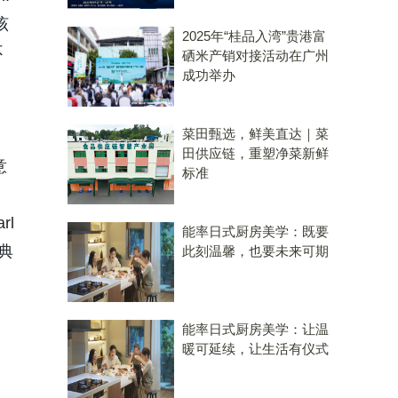
该
2025年“桂品入湾”贵港富
不
硒米产销对接活动在广州
成功举办
菜田甄选，鲜美直达｜菜
田供应链，重塑净菜新鲜
意
标准
rl
能率日式厨房美学：既要
奖典
此刻温馨，也要未来可期
能率日式厨房美学：让温
暖可延续，让生活有仪式