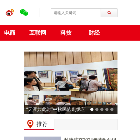
电商
互联网
科技
财经
“天涯共此时”中秋民族刺绣艺
术特展 在大阪世博会中国馆
推荐
成功举行
越捷航空2024年营收创纪