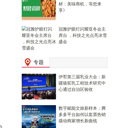
材：美味商机，等您来
享》
冠雅护眼灯闪耀亚冬会主
席台 ，科技之光点亮冰雪
盛会
专题
伊犁第三届乳业大会：新
疆骆驼乳工程技术研究中
心通过自治区验收
数字赋能文旅新样本：腾
多多平台如何以套票热销
撬动商家增长新曲线
h.