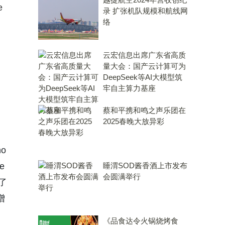
e
录 扩张机队规模和航线网
络
云宏信息出席广东省高质
量大会：国产云计算可为
DeepSeek等AI大模型筑
牢自主算力基座
蔡和平携和鸣之声乐团在
2025春晚大放异彩
o
e
睡渭SOD酱香酒上市发布
会圆满举行
发了
增
《品食达令火锅烧烤食