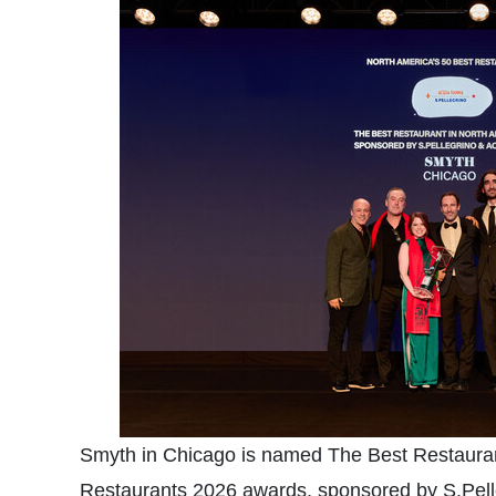
Smyth in Chicago is named The Best Restaurant
Restaurants 2026 awards, sponsored by S.Pell