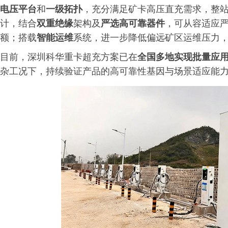
电压平台
和
一级拓扑
，充分满足矿卡高压直充需求，整
计，结合
双重绝缘
架构及
严选高可靠器件
，可从容适应
额；搭载
智能运维
系统，进一步降低偏远矿区运维压力
目前，深圳科华重卡超充方案已在
全国多地实现批量应
杂工况下，持续验证产品的高可靠性基因与场景适应能