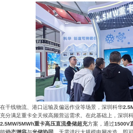
在干线物流、港口运输及偏远作业等场景，深圳科华
2.
充分满足重卡全天候高频营运需求。在此基础上，深圳
2.5MW/5MWh重卡高压直流叠储超充
方案，通过
1500
能
动态增容
与
光储协同
，无需进行大规模电网改造，即