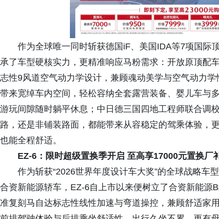
作为全球唯一同时斩获德国iF、美国IDA等7项国际顶级
承了车型硬核实力，更精准响应马粉需求：开放原顶配
志性9风道空气动力学设计，兼顾魂动美学与空气动力学性
带来宽绰车内空间，轻松容纳全套露营装备、婴儿车与多
游玩间隙随时躺平休息；中日德三国四地工程师联合调校
路，还是非铺装路面，都能带来从容稳定的驾乘体验，更
也能全程舒适。
EZ-6：限时超级置换季开启 至高享17000元置换厂补
作为斩获“2026世界年度设计车大奖”的全球战略车
合资新能源轿车，EZ-6自上市以来便树立了合资新能源
准复刻马自达标志性线性加速与弯道操控，兼顾舒适家
前排驾驶体验与后排乘坐舒适性，出行久坐不累，更有