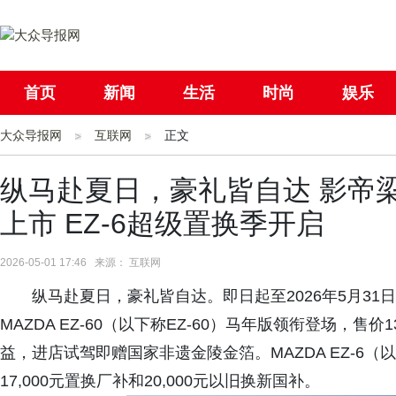
首页
新闻
生活
时尚
娱乐
大众导报网
社会
互联网
国际
正文
母婴
纵马赴夏日，豪礼皆自达 影帝梁
上市 EZ-6超级置换季开启
2026-05-01 17:46 来源： 互联网
纵马赴夏日，豪礼皆自达。即日起至2026年5月31
MAZDA EZ-60（以下称EZ-60）马年版领衔登场，售价
益，进店试驾即赠国家非遗金陵金箔。MAZDA EZ-6（
17,000元置换厂补和20,000元以旧换新国补。