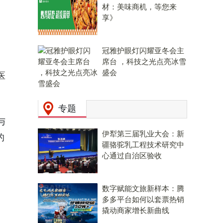
材：美味商机，等您来
享》
冠雅护眼灯闪耀亚冬会主
席台 ，科技之光点亮冰雪
盛会
医
专题
与
伊犁第三届乳业大会：新
的
疆骆驼乳工程技术研究中
心通过自治区验收
、
数字赋能文旅新样本：腾
多多平台如何以套票热销
撬动商家增长新曲线