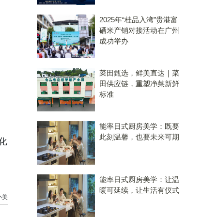
2025年“桂品入湾”贵港富
硒米产销对接活动在广州
成功举办
菜田甄选，鲜美直达｜菜
田供应链，重塑净菜新鲜
标准
能率日式厨房美学：既要
此刻温馨，也要未来可期
化
能率日式厨房美学：让温
暖可延续，让生活有仪式
小美