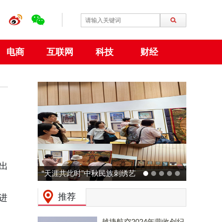
电商
互联网
科技
财经
推出
“天涯共此时”中秋民族刺绣艺
术特展 在大阪世博会中国馆
推荐
进
成功举行
越捷航空2024年营收创纪