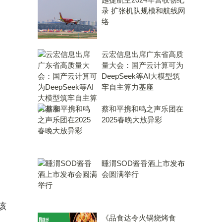
录 扩张机队规模和航线网
络
云宏信息出席广东省高质
量大会：国产云计算可为
DeepSeek等AI大模型筑
牢自主算力基座
蔡和平携和鸣之声乐团在
2025春晚大放异彩
睡渭SOD酱香酒上市发布
会圆满举行
该
《品食达令火锅烧烤食