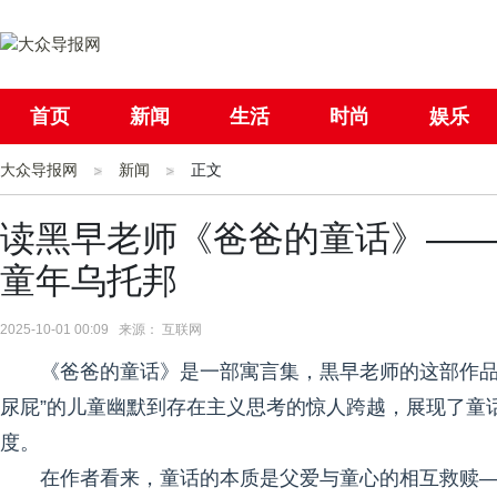
首页
新闻
生活
时尚
娱乐
大众导报网
社会
新闻
国际
正文
母婴
读黑早老师《爸爸的童话》——
童年乌托邦
2025-10-01 00:09 来源： 互联网
《爸爸的童话》是一部寓言集，黒早老师的这部作品
尿屁”的儿童幽默到存在主义思考的惊人跨越，展现了童
度。
在作者看来，童话的本质是父爱与童心的相互救赎