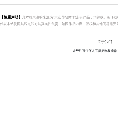
【慎重声明】
凡本站未注明来源为"大众导报网"的所有作品，均转载、编译
代表本站赞同其观点和对其真实性负责。如因作品内容、版权和其他问题需要同
关于我们
未经许可任何人不得复制和镜像