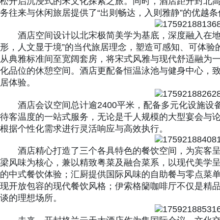
松开启沉浸式的宋文化探索之旅。同时，酒店距开封北高
务往来与休闲旅居提供了“出则畅达，入则雅静”的优越条
酒店空间设计以北宋极简美学为基底，深度融入在地
形，人文显于境”的当代旅居理念，塑造可感知、可体验
从典雅标准间至宽阔套房，将宋式风雅与现代舒适融为
化品位的休憩空间。酒店更配备恒温泳池与健身中心，
居体验。
酒店会议空间总计逾2400平米，配备多元化设施
待客温度的一站式服务，无论是千人规模的大型宴会与
根据个性化需求进行灵活响应与高效执行。
酒店精心打造了三个各具特色的餐饮空间，为宾客
梁风味为核心，兼以精致粤菜及融合菜系，以现代美学
的中式餐饮体验；汇厨提供国际风味的自助餐与零点菜
现开放包容的现代餐饮风格；伊索格籣咖啡厅不仅是精
谈的理想场所。