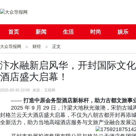
首页
新闻
生活
时尚
娱乐
大众导报网
社会
财经
国际
正文
母婴
汴水融新启风华，开封国际文化
酒店盛大启幕！
2025-09-30 10:09 来源： 互联网
——
打造中原
会务型酒店
新标杆，助力古都文旅事
2025 年 9 月 29 日，汴梁大地秋光潋滟，宋
封格兰云天大酒店盛大启幕，不仅为八朝古都开封再添
全新活力，助力当地高端酒店服务与文旅产业融合发展