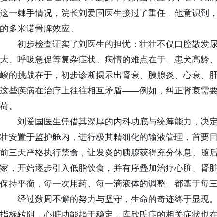
这一棘手情况，院长刘爱国医生接过了重任，他意识到
的多米诺骨牌效应。
初步检查证实了刘医生的担忧：壮壮不仅口腔散发
大、呼吸急促等复杂症状。病情的难点在于，患犬高龄
峻的挑战在于，初步诊断揭示出肾衰、胰腺炎、心衰、
这些疾病在治疗上往往相互矛盾——例如，纠正肾衰需
荷。
刘爱国医生凭借其深厚的内科功底与统筹能力，决定
壮安置于监护舱内，进行极其精细化的输液管理，首要目
前三天严格执行禁食，让发炎的胰腺获得充分休息。随
家，开始逐步引入低脂饮食，并有序叠加治疗心脏、肾
保持平衡，每一次用药、每一滴液体的调整，都基于每
经过数周不懈的努力与坚守，生命的奇迹终于显现
指标转阴，心脏功能趋于稳定，库欣氏症的相关症状也