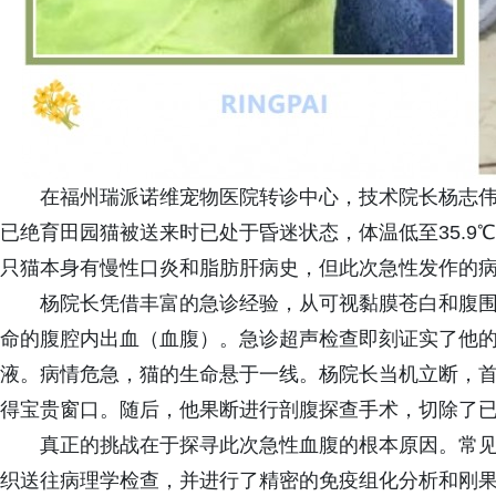
在福州瑞派诺维宠物医院转诊中心，技术院长杨志
已绝育田园猫被送来时已处于昏迷状态，体温低至35.9
只猫本身有慢性口炎和脂肪肝病史，但此次急性发作的
杨院长凭借丰富的急诊经验，从可视黏膜苍白和腹
命的腹腔内出血（血腹）。急诊超声检查即刻证实了他
液。病情危急，猫的生命悬于一线。杨院长当机立断，
得宝贵窗口。随后，他果断进行剖腹探查手术，切除了
真正的挑战在于探寻此次急性血腹的根本原因。常
织送往病理学检查，并进行了精密的免疫组化分析和刚