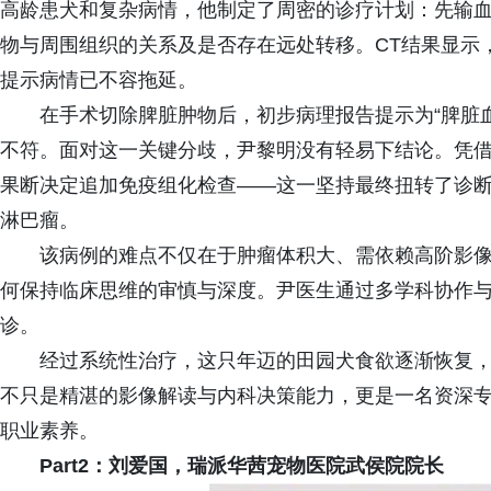
高龄患犬和复杂病情，他制定了周密的诊疗计划：先输血
物与周围组织的关系及是否存在远处转移。CT结果显示
提示病情已不容拖延。
在手术切除脾脏肿物后，初步病理报告提示为“脾脏
不符。面对这一关键分歧，尹黎明没有轻易下结论。凭
果断决定追加免疫组化检查——这一坚持最终扭转了诊
淋巴瘤。
该病例的难点不仅在于肿瘤体积大、需依赖高阶影
何保持临床思维的审慎与深度。尹医生通过多学科协作
诊。
经过系统性治疗，这只年迈的田园犬食欲逐渐恢复
不只是精湛的影像解读与内科决策能力，更是一名资深
职业素养。
Part2：刘爱国，瑞派华茜宠物医院武侯院院长