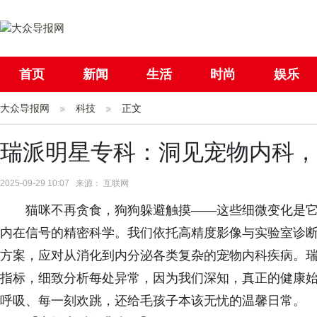
首页
新闻
生活
时尚
娱乐
大众导报网
社会
科技
国际
正文
母婴
瑞派明星专科：洞见宠物内科，
2025-09-29 10:07 来源： 互联网
猫咪不再贪食，狗狗躲避触摸——这些细微变化是
内在信号的精密科学。我们依托高精度影像与实验室诊
方案，应对从消化到内分泌各类复杂的宠物内科疾病。
指标，细致分析每处异常，因为我们深知，真正的健康
呼吸、每一刻欢跳，还给毛孩子本该无忧的温馨日常。