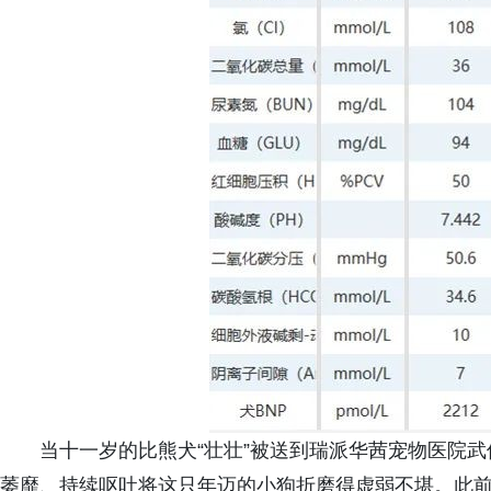
当十一岁的比熊犬“壮壮”被送到瑞派华茜宠物医院
萎靡、持续呕吐将这只年迈的小狗折磨得虚弱不堪。此