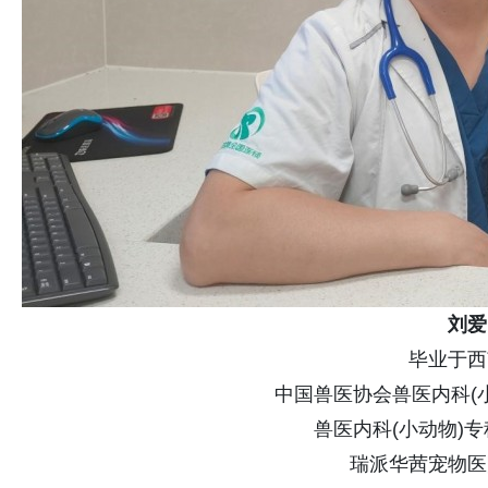
刘爱
毕业于西
中国兽医协会兽医内科(
兽医内科(小动物)
瑞派华茜宠物医