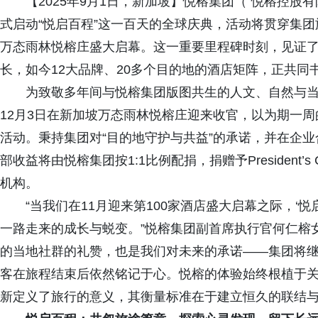
【2025年9月1日，新加坡】悦榕集团（“悦榕控股有
式启动“悦启百程”这一百天的全球庆典，活动将贯穿集团
万态雨林悦榕庄盛大启幕。这一重要里程碑时刻，见证
长，如今12大品牌、20多个目的地的酒店矩阵，正共同
为致敬多年间与悦榕集团版图共生的人文、自然与当地社
12月3日在新加坡万态雨林悦榕庄迎来收官，以为期一
活动。秉持集团对“目的地守护与共益”的承诺，并在企
部收益将由悦榕集团按1:1比例配捐，捐赠予President’
机构。
“当我们在11月迎来第100家酒店盛大启幕之际，‘
一路走来的成长与蜕变。”悦榕集团副首席执行官何仁榕
的当地社群的礼赞，也是我们对未来的承诺——集团将
客在旅程结束后依然铭记于心。悦榕的体验始终根植于
新定义了旅行的意义，其衡量标准在于建立恒久的联结与