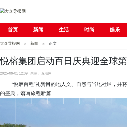
首页
新闻
生活
时尚
娱乐
大众导报网
社会
新闻
国际
正文
母婴
悦榕集团启动百日庆典迎全球第
2025-09-01 12:09 来源： 互联网
“悦启百程”礼赞目的地人文、自然与当地社区，并
的盛典，谱写旅程新篇