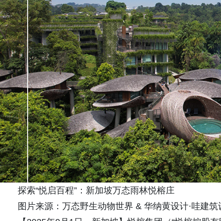
探索“悦启百程”：新加坡万态雨林悦榕庄
图片来源：万态野生动物世界 & 华纳黄设计·哇建筑