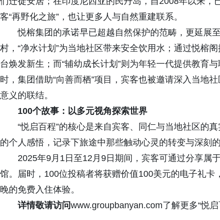
们迁徙安居；在印度尼西亚的民丹岛，自2008年以来，已
客“再野化之旅”，也让更多人与自然重建联系。
悦榕集团的承诺早已超越自然保护的范畴，更延展
村，“净水计划”为当地社区带来安全饮用水；通过悦榕
台焕发新生；而“辅幼成长计划”则为年轻一代提供教育
时，集团借助“向善而栖”项目，宾客也被邀请深入当地
意义的联结。
100个故事
：以多元视角探索世界
“悦启百程”的核心是来自宾客、同仁与当地社区的
的个人感悟，记录下旅途中那些触动心灵的转变与深刻的联
2025年9月1日至12月9日期间，宾客可通过分
馆。届时，100位投稿者将获赠价值100美元的电子礼
晚的免费入住体验。
详情敬请访问
www.groupbanyan.com了解更多