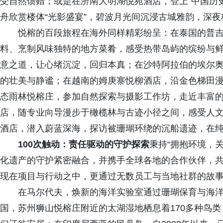
受自然馈赠；或是在济南大明湖悦苑酒店，登上“中国历史
舟欣赏楼体“光影盛宴”，碧波月光间沉浸古城雅韵，深
悦榕的百段旅程在海外同样精彩纷呈：在泰国的普
料、烹制风味独特的地方菜肴，感受热带岛屿的缤纷与
意之道，让心绪沉淀，回归本真；在沙特阿拉伯的埃尔
的壮美与静谧；在越南的姆庚寨悦柳酒店，沿金色梯田
态雨林悦榕庄，参加自然探索与摄影工作坊，走近丰富
店，随专业向导漫步于橄榄林与古迹小径之间，感受人
酒店，潜入蔚蓝深海，探访被珊瑚环绕的沉船遗迹，在
100次触动：
责任驱动的守护探索
秉持“拥抱环境，
化遗产的守护紧密融合，并携手全球各地的合作伙伴，
现在项目与行动之中，更通过无数员工与当地社群的故
在马尔代夫，焕新的海洋实验室通过珊瑚保育与海
国，苏州狮山悦榕庄附近的太湖湿地栖息着170多种鸟