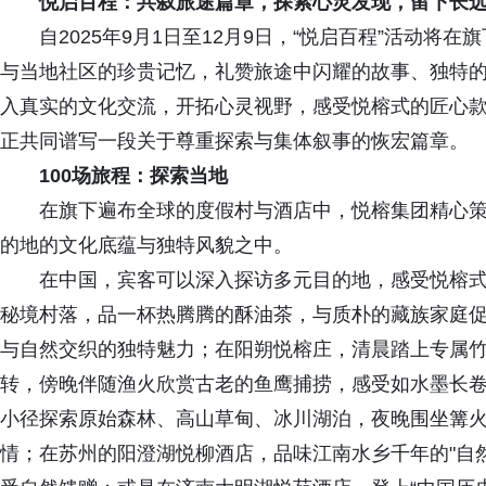
悦启百程：共叙旅途篇章，探索心灵发现，留下长
自2025年9月1日至12月9日，“悦启百程”活动
与当地社区的珍贵记忆，礼赞旅途中闪耀的故事、独特
入真实的文化交流，开拓心灵视野，感受悦榕式的匠心
正共同谱写一段关于尊重探索与集体叙事的恢宏篇章。
100场旅程：探索当地
在旗下遍布全球的度假村与酒店中，悦榕集团精心策
的地的文化底蕴与独特风貌之中。
在中国，宾客可以深入探访多元目的地，感受悦榕
秘境村落，品一杯热腾腾的酥油茶，与质朴的藏族家庭
与自然交织的独特魅力；在阳朔悦榕庄，清晨踏上专属
转，傍晚伴随渔火欣赏古老的鱼鹰捕捞，感受如水墨长
小径探索原始森林、高山草甸、冰川湖泊，夜晚围坐篝
情；在苏州的阳澄湖悦柳酒店，品味江南水乡千年的"自