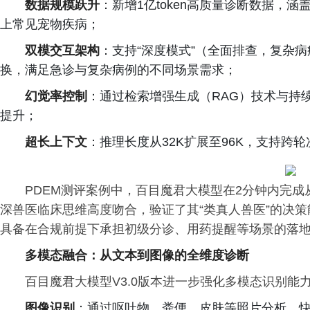
数据规模跃升
：新增1亿token高质量诊断数据，
上常见宠物疾病；
双模交互架构
：支持“深度模式”（全面排查，复杂病
换，满足急诊与复杂病例的不同场景需求；
幻觉率控制
：通过检索增强生成（RAG）技术与持
提升；
超长上下文
：推理长度从32K扩展至96K，支持跨
PDEM测评案例中，百目魔君大模型在2分钟内完
深兽医临床思维高度吻合，验证了其“类真人兽医”的决策
具备在合规前提下承担初级分诊、用药提醒等场景的落
多模态融合：从文本到图像的全维度诊断
百目魔君大模型V3.0版本进一步强化多模态识别
图像识别
：通过呕吐物、粪便、皮肤等照片分析，