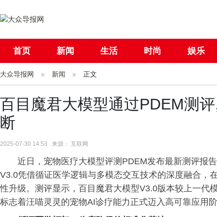
首页
新闻
生活
时尚
娱乐
大众导报网
社会
新闻
国际
正文
母婴
百目魔君大模型通过PDEM测评
断
2025-07-30 14:53 来源： 互联网
近日，宠物医疗大模型评测PDEM发布最新测评报告
V3.0凭借循证医学逻辑与多模态交互技术的深度融合
性升级。测评显示，百目魔君大模型V3.0版本较上一代模
标志着汪喵灵灵的宠物AI诊疗能力正式迈入高可靠应用