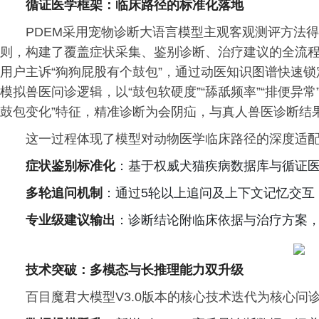
循证医学
框架：
临床
路径的标准化落地
PDEM采用宠物诊断大语言模型主观客观测评方法得
则，构建了覆盖症状采集、鉴别诊断、治疗建议的全流
用户主诉“狗狗屁股有个鼓包”，通过动医知识图谱快速
模拟兽医问诊逻辑，以“鼓包软硬度”“舔舐频率”“排便异
鼓包变化”特征，精准诊断为会阴疝，与真人兽医诊断结
这一过程体现了模型对动物医学临床路径的深度适
症状鉴别标准化
：基于权威犬猫疾病数据库与循证
多轮追问机制
：通过5轮以上追问及上下文记忆交互
专业级建议输出
：诊断结论附临床依据与治疗方案，
技术突破：多模态与长推理能力双升级
百目魔君大模型V3.0版本的核心技术迭代为核心问