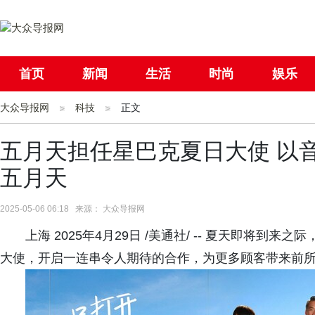
首页
新闻
生活
时尚
娱乐
大众导报网
社会
科技
国际
正文
母婴
五月天担任星巴克夏日大使 以
五月天
2025-05-06 06:18 来源： 大众导报网
上海 2025年4月29日 /美通社/ -- 夏天即将
大使，开启一连串令人期待的合作，为更多顾客带来前