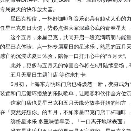
人的青春DNA中。他们是BGM一响、就自动切换到夏
专属夏天的快乐放大器。
星巴克相信，一杯好咖啡和音乐都具有触动人心的
任星巴克夏日大使，势必点燃大家深藏心底的青春星火
这个五月，来星巴克，共同开启一段充满晴朗与能
的星巴克体验。点一杯专属夏日的星冰乐，熟悉的五月
感官的沉浸式夏日体验，陪你一口打开心中的"五月天"。
此外，更多与五月天的惊喜合作将在5月陆续登场，
五月天夏日主题门店 等你来打卡
5月初，上海东方明珠门店也将焕然一新，变身成为
装置和门店循环播放的乐队歌单，让顾客和伙伴全方位
这家门店也是星巴克和五月天缘分故事开始的地方
在「突然好想你」的五月，不如来星巴克门店干杯咖啡
缤纷星冰乐 多重味蕾享受，「一口离开地球表面」