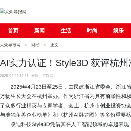
首页
新闻
生活
时尚
娱乐
大众导报网
社会
财经
国际
正文
母婴
AI实力认证！Style3D 获评杭
2025-04-25 17:51 来源： 互联网
2025年4月23日至25日，由民建浙江省委会、
万物生长大会在杭州举办。作为浙江省内具有前瞻性和
了众多行业精英与专家学者。会上，杭州市创业投资协会
与准独角兽企业榜单》和《杭州AI卧龙图》等多份重要
凌迪科技Style3D凭借其在人工智能领域的卓越表